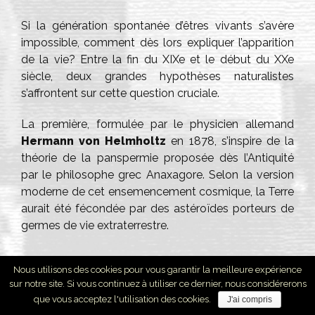
Si la génération spontanée d’êtres vivants s’avère
impossible, comment dès lors expliquer l’apparition
de la vie? Entre la fin du XIXe et le début du XXe
siècle, deux grandes hypothèses naturalistes
s’affrontent sur cette question cruciale.
La première, formulée par le physicien allemand
Hermann von Helmholtz
en 1878, s’inspire de la
théorie de la panspermie proposée dès l’Antiquité
par le philosophe grec Anaxagore. Selon la version
moderne de cet ensemencement cosmique, la Terre
aurait été fécondée par des astéroïdes porteurs de
germes de vie extraterrestre.
Nous utilisons des cookies pour vous garantir la meilleure expérience
sur notre site. Si vous continuez à utiliser ce dernier, nous considérerons
que vous acceptez l'utilisation des cookies.
J'ai compris