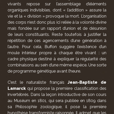
vivants repose sur l’assemblage d’éléments
organiques indivisibles, dont « l’addition » assure la
vie et la « division » provoque la mort. L’organisation
des corps n’est donc plus ici reliée à la volonté divine
mais fondée sur un rapport d’union et de désunion
de leurs constituants. Reste toutefois à justifier la
répétition de ces agencements d’une génération à
l’autre. Pour cela, Buffon suggère l’existence d’un
moule intérieur propre à chaque être vivant : un
cadre physique destiné à expliquer la régularité des
combinaisons au sein d’une même espèce. Une sorte
de programme génétique avant l’heure.
C’est le naturaliste français
Jean-Baptiste de
Lamarck
qui propose la première classification des
invertébrés. Dans la leçon introductive de son cours
au Muséum en 1801, qui sera publiée en 1809 dans
sa Philosophie zoologique, il pose la première
hypothèse transformiste raisonnée. Il admet que les