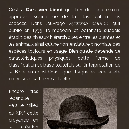
C’est à
Carl von Linné
que l’on doit la première
approche scientifique de la classification des
espèces. Dans l’ouvrage
Systema naturae
, qu’il
publie en 1735, le médecin et botaniste suédois
établit des niveaux hiérarchiques entre les plantes et
les animaux ainsi qu’une nomenclature binomiale des
espèces toujours en usage. Bien qu’elle dépende de
caractéristiques physiques, cette forme de
classification se base toutefois sur l’interprétation de
la Bible en considérant que chaque espèce a été
créée sous sa forme actuelle.
Encore très
répandue
vers le milieu
e
du XIX
, cette
croyance en
la création