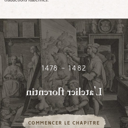
traductions italiennes.
1478 - 1482
'
n
i
t
n
e
r
o
l
f
r
e
i
l
e
t
a
L
COMMENCER LE CHAPITRE