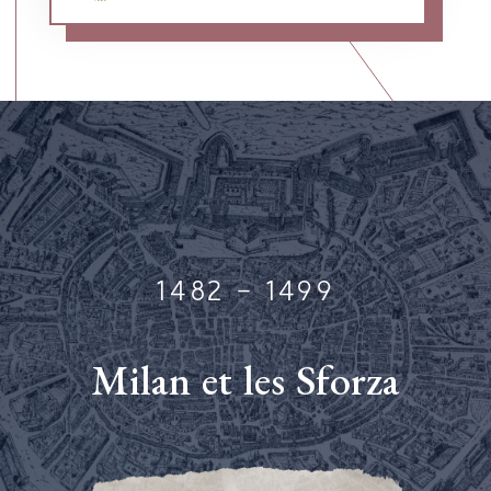
1482 - 1499
M
i
l
a
n
e
t
l
e
s
S
f
o
r
z
a