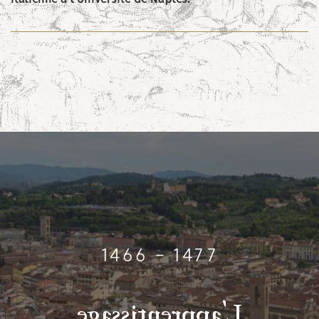
1466 - 1477
'
e
g
a
s
s
i
t
n
e
r
p
p
a
L