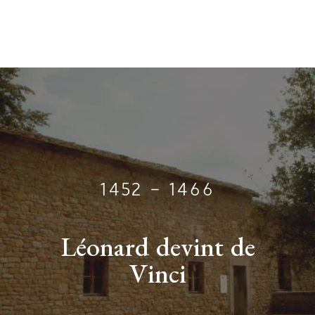
1452 - 1466
L
é
o
n
a
r
d
d
e
v
i
n
t
d
e
V
i
n
c
i